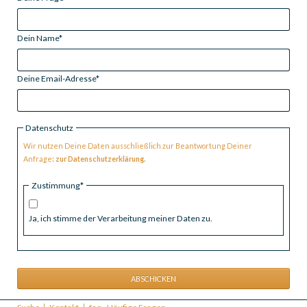
Pflichtfeld
Dein Name
*
Pflichtfeld
Deine Email-Adresse
*
Datenschutz
Wir nutzen Deine Daten ausschließlich zur Beantwortung Deiner
Anfrage
:
zur Datenschutzerklärung
.
Pflichtfeld
Zustimmung
*
Ja, ich stimme der Verarbeitung meiner Daten zu.
ABSCHICKEN
Navigation